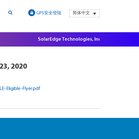
GPS安全登陆
简体中文
SolarEdge Technologies, Inc. Securities Litiga
 23, 2020
-Eligible-Flyer.pdf