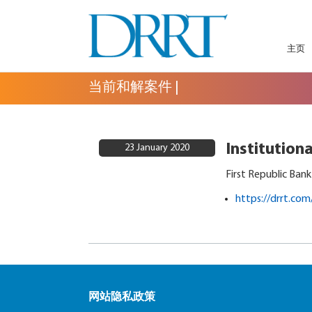
主页
GLOBAL SECURITIES LITIGATION,
DRRT – GLOBAL
INSTITUTIONAL CLAIMS FILING AND
当前和解案件
|
LITIGATION SUPPORT
SECURITIES
LITIGATION,
Institution
INSTITUTIONAL
23 January 2020
First Republic Bank
CLAIMS FILING
https://drrt.co
AND LITIGATION
SUPPORT
网站隐私政策