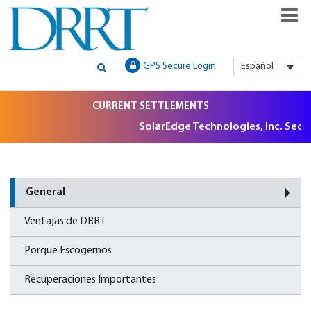
GLOBAL SECURITIES LITIGATION, INSTITUTIONAL CLAIMS FILIN
DRRT – GLOBAL SECURITIES
GPS Secure Login
Español
AND LITIGATION SUPPORT
LITIGATION, INSTITUTIONAL
CURRENT SETTLEMENTS
CLAIMS FILING AND
SolarEdge Technologies, Inc. Securi
LITIGATION SUPPORT
General
Ventajas de DRRT
Porque Escogernos
Recuperaciones Importantes