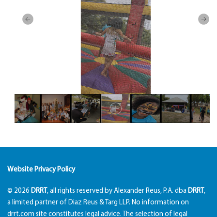
Website Privacy Policy
© 2026
DRRT
, all rights reserved by Alexander Reus, P.A. dba
DRRT
,
a limited partner of Diaz Reus & Targ LLP. No information on
drrt.com site constitutes legal advice. The selection of legal