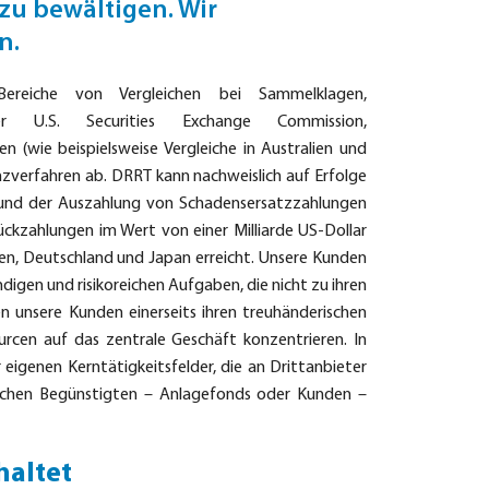
zu bewältigen. Wir
n.
ereiche von Vergleichen bei Sammelklagen,
er U.S. Securities Exchange Commission,
en (wie beispielsweise Vergleiche in Australien und
nzverfahren ab. DRRT kann nachweislich auf Erfolge
und der Auszahlung von Schadensersatzzahlungen
Rückzahlungen im Wert von einer Milliarde US-Dollar
den, Deutschland und Japan erreicht. Unsere Kunden
digen und risikoreichen Aufgaben, die nicht zu ihren
unsere Kunden einerseits ihren treuhänderischen
urcen auf das zentrale Geschäft konzentrieren. In
 eigenen Kerntätigkeitsfelder, die an Drittanbieter
ichen Begünstigten – Anlagefonds oder Kunden –
haltet