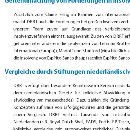
Geltendmachung von Forderungen in Insol
Zusätzlich zum Claims Filing im Rahmen von internationa
macht DRRT auch die Forderungen bei großen Insolvenzverfah
unserem Team zuvor auf Grundlage des verbleibend
Insolvenzverfahren eintritt, ausgewählt. Zu den von DRRT er
gehören unter anderem die Insolvenzen von Lehman Brother
International (Europa)), Madoff und Stanford (einschließlich
die Insolvenz von Espírito Santo (hauptsächlich Espírito Sant
Vergleiche durch Stiftungen niederländisch
DRRT verfügt über besondere Kenntnisse im Bereich niederlä
dem niederländischen Gesetz für kollektive Abwicklun
afwikkeling van massaschades). Dazu zählen die Gründung v
Konzepten auf Basis von Erfolgsgebühren und die gericht
einem Vergleich. DRRT vertritt tausende von instituti
Niederlanden (z.B. Royal Dutch Shell, EADS, Fortis, BP, Tesco
kollektive Vergleiche mit europaweiter rechtlicher Gül