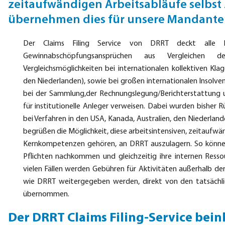
zeitaufwändigen Arbeitsabläufe selbst 
übernehmen dies für unsere Mandante
Der Claims Filing Service von DRRT deckt alle B
Gewinnabschöpfungsansprüchen aus Vergleichen d
Vergleichsmöglichkeiten bei internationalen kollektiven Klag
den Niederlanden), sowie bei großen internationalen Insolve
bei der Sammlung,der Rechnungslegung/Berichterstattung 
für institutionelle Anleger verweisen. Dabei wurden bisher 
bei Verfahren in den USA, Kanada, Australien, den Niederlan
begrüßen die Möglichkeit, diese arbeitsintensiven, zeitaufwän
Kernkompetenzen gehören, an DRRT auszulagern. So können 
Pflichten nachkommen und gleichzeitig ihre internen Resso
vielen Fällen werden Gebühren für Aktivitäten außerhalb der
wie DRRT weitergegeben werden, direkt von den tatsächl
übernommen.
Der DRRT Claims Filing-Service bein