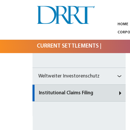
HOME
GLOBAL SECURITIES LITIGATION,
DRRT – GLOBAL
INSTITUTIONAL CLAIMS FILING AND
CORPO
LITIGATION SUPPORT
SECURITIES
CURRENT SETTLEMENTS
|
LITIGATION,
INSTITUTIONAL
CLAIMS FILING
Weltweiter Investorenschutz
AND LITIGATION
Institutional Claims Filing
SUPPORT