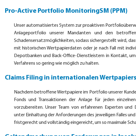
Pro-Active Portfolio MonitoringSM (PPM)
Unser automatisiertes System zur proaktiven Portfolioübe
Anlageportfolio unserer Mandanten und den betroffen
Schadensersatzmöglichkeiten, sodass sichergestellt wird, dass
mit historischen Wertpapierdaten oder je nach Fall mit indi
Depotbanken und Back-Office-Dienstleistern in Kontakt, u
Verfahrens so gering wie möglich zu halten.
Claims Filing in internationalen Wertpapi
Nachdem betroffene Wertpapiere im Portfolio unserer Kunden 
Fonds und Transaktionen der Anlage für jeden einzelne
vorzubereiten. Unser Team von erfahrenen Experten und D
unter Einhaltung der Anforderungen des jeweiligen Falles un
fristgerecht und vollständig eingereicht, um so maximale Sc